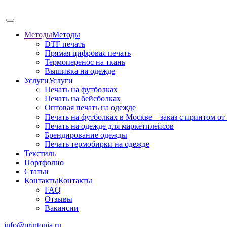
Методы
Методы
DTF печать
Прямая цифровая печать
Термоперенос на ткань
Вышивка на одежде
Услуги
Услуги
Печать на футболках
Печать на бейсболках
Оптовая печать на одежде
Печать на футболках в Москве – заказ с принтом от
Печать на одежде для маркетплейсов
Брендирование одежды
Печать термобирки на одежде
Текстиль
Портфолио
Статьи
Контакты
Контакты
FAQ
Отзывы
Вакансии
info@printonia.ru