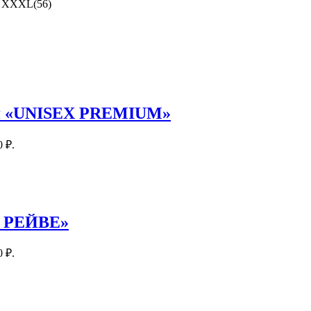
), XXXL(56)
ая «UNISEX PREMIUM»
0 ₽.
А РЕЙВЕ»
0 ₽.