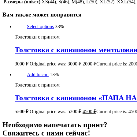
Размеры (unisex)
XS(44), S(46), M(48), L(50), XL(52), XXL(54
Вам также может понравится
Select options
33%
Толстовки с принтом
Толстовка с капюшоном ментолов
3000
₽
Original price was: 3000 ₽.
2000
₽
Current price is: 200
Add to cart
13%
Толстовки с принтом
Толстовка с капюшоном «ПАПА Н
5200
₽
Original price was: 5200 ₽.
4500
₽
Current price is: 450
Необходимо напечатать принт?
Свяжитесь с нами сейчас!