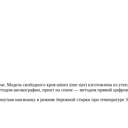
. Модель свободного кроя unisex (one size) изготовлена из ут
етодом шелкографии, принт на спине — методом прямой цифров
рнутым наизнанку в режиме бережной стирки при температуре 30